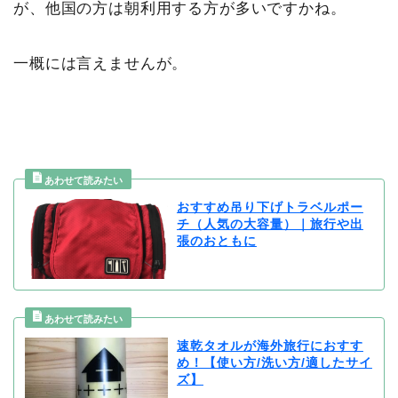
が、他国の方は朝利用する方が多いですかね。
一概には言えませんが。
おすすめ吊り下げトラベルポー
チ（人気の大容量）｜旅行や出
張のおともに
速乾タオルが海外旅行におすす
め！【使い方/洗い方/適したサイ
ズ】