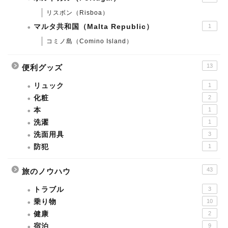
リスボン（Risboa）
マルタ共和国（Malta Republic）
1
コミノ島（Comino Island）
13
便利グッズ
リュック
1
化粧
2
本
1
洗濯
1
洗面用具
3
防犯
1
43
旅のノウハウ
トラブル
3
乗り物
10
健康
2
宿泊
9