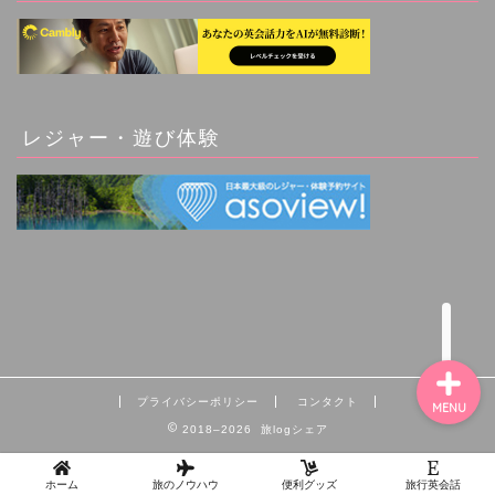
レジャー・遊び体験
アジア（Asia）
ヨーロッパ（Europe）
記事一覧
プライバシーポリシー
コンタクト
MENU
2018–2026 旅logシェア
ホーム
旅のノウハウ
便利グッズ
旅行英会話