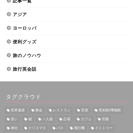
記事一覧
アジア
ヨーロッパ
便利グッズ
旅のノウハウ
旅行英会話
タグクラウド
世界遺産
教会
レストラン
空港
美術館/博物館
安い
城
一人旅
広場
カフェ
宮殿
神社
クリスマス
バス
飛行機
ドミトリー