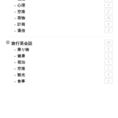
心理
4
空港
5
荷物
10
計画
8
通信
3
14
旅行英会話
乗り物
2
健康
1
宿泊
4
空港
1
観光
4
食事
2