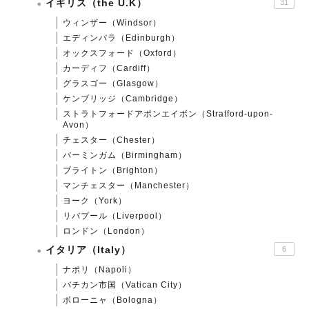
イギリス（the U.K）
31
ウィンザー（Windsor）
エディンバラ（Edinburgh）
オックスフォード（Oxford）
カーディフ（Cardiff）
グラスゴー（Glasgow）
ケンブリッジ（Cambridge）
ストラトフォードアポンエイボン（Stratford-upon-
Avon）
チェスター（Chester）
バーミンガム（Birmingham）
ブライトン（Brighton）
マンチェスター（Manchester）
ヨーク（York）
リバプール（Liverpool）
ロンドン（London）
イタリア（Italy）
6
ナポリ（Napoli）
バチカン市国（Vatican City）
ボローニャ（Bologna）