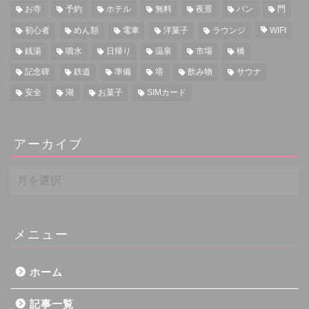
お寺
予約
ホテル
無料
夜景
パン
門
初心者
めん類
電車
洋菓子
ラウンジ
WIFI
銭湯
噴水
日帰り
温泉
市場
橋
記念碑
鉄道
準備
塔
飲み物
サウナ
安全
湖
お菓子
SIMカード
アーカイブ
ア
ー
カ
イ
ブ
メニュー
ホーム
記事一覧