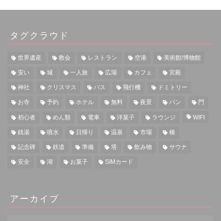
タグクラウド
世界遺産
教会
レストラン
空港
美術館/博物館
安い
城
一人旅
広場
カフェ
宮殿
神社
クリスマス
バス
飛行機
ドミトリー
お寺
予約
ホテル
無料
夜景
パン
門
初心者
めん類
電車
洋菓子
ラウンジ
WIFI
銭湯
噴水
日帰り
温泉
市場
橋
記念碑
鉄道
準備
塔
飲み物
サウナ
安全
湖
お菓子
SIMカード
アーカイブ
ア