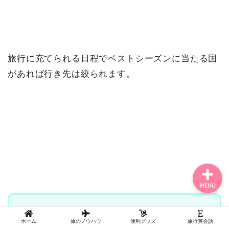
旅行に充てられる日程でベストシーズンに当たる国
アジア（Asia）
があれば行き先は絞られます。
ヨーロッパ（Europe）
記事一覧
MENU
まとめ
ホーム
旅のノウハウ
便利グッズ
旅行英会話