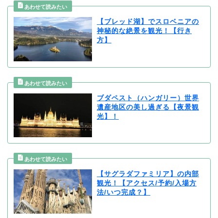
【ブレッド湖】でスロベニアの
神秘的な絶景を観光！【行き
方】
ブダペスト（ハンガリー）世界
遺産地区の美し過ぎる【夜景観
光】！
【サグラダファミリア】の内部
観光！【アクセス/予約/入場方
法/いつ完成？】