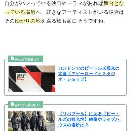
自分がハマっている映画やドラマがあれば
舞台とな
っている場所
へ、好きなアーティストがいる場合は
その
ゆかりの地
を巡る旅も面白そうですね。
ロンドンでのビートルズ観光の
定番【アビーロードとスタジ
オ・ショップ】
【リバプール】にある【ビート
ルズの観光地】銅像やライブハ
ウスの場所は？