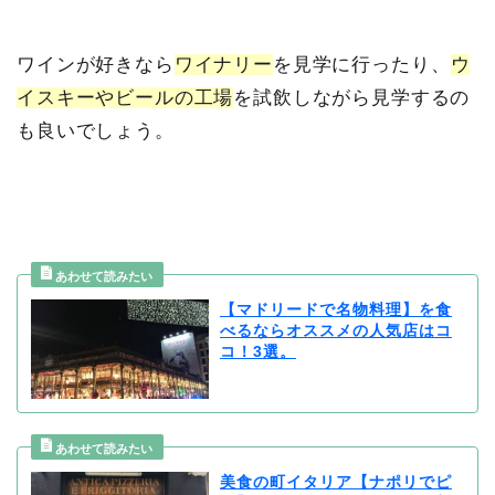
ワインが好きなら
ワイナリー
を見学に行ったり、
ウ
イスキーやビールの工場
を試飲しながら見学するの
も良いでしょう。
【マドリードで名物料理】を食
べるならオススメの人気店はコ
コ！3選。
美食の町イタリア【ナポリでピ