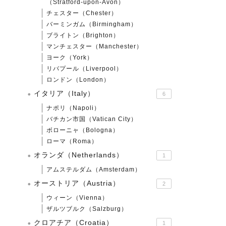
（Stratford-upon-Avon）
チェスター（Chester）
バーミンガム（Birmingham）
ブライトン（Brighton）
マンチェスター（Manchester）
ヨーク（York）
リバプール（Liverpool）
ロンドン（London）
イタリア（Italy）
6
ナポリ（Napoli）
バチカン市国（Vatican City）
ボローニャ（Bologna）
ローマ（Roma）
オランダ（Netherlands）
1
アムステルダム（Amsterdam）
オーストリア（Austria）
2
ウィーン（Vienna）
ザルツブルク（Salzburg）
クロアチア（Croatia）
1