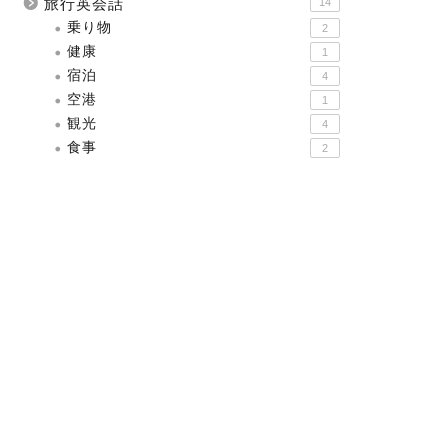
旅行英会話
14
乗り物
2
健康
1
宿泊
4
空港
1
観光
4
食事
2