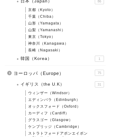
日本（Japan）
86
京都（Kyoto）
千葉（Chiba）
山形（Yamagata）
山梨（Yamanashi）
東京（Tokyo）
神奈川（Kanagawa）
長崎（Nagasaki）
韓国（Korea）
1
ヨーロッパ（Europe）
75
イギリス（the U.K）
31
ウィンザー（Windsor）
エディンバラ（Edinburgh）
オックスフォード（Oxford）
カーディフ（Cardiff）
グラスゴー（Glasgow）
ケンブリッジ（Cambridge）
ストラトフォードアポンエイボン