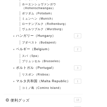
ホーエンシュヴァンガウ
（Hohenschwangau）
ポツダム（Potsdam）
ミュンヘン（Munich）
ローテンブルク（Rothenburg）
ヴュルツブルク（Wurzburg）
ハンガリー（Hungary）
2
ブダペスト（Budapest）
ベルギー（Belgium）
2
スパ（Spa）
ブリュッセル（Brusseles）
ポルトガル（Portugal）
3
リスボン（Risboa）
マルタ共和国（Malta Republic）
1
コミノ島（Comino Island）
便利グッズ
13