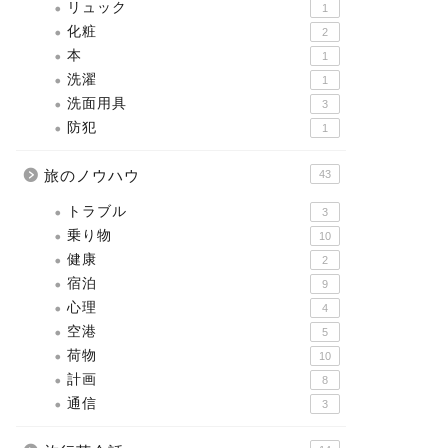
リュック
1
化粧
2
本
1
洗濯
1
洗面用具
3
防犯
1
旅のノウハウ
43
トラブル
3
乗り物
10
健康
2
宿泊
9
心理
4
空港
5
荷物
10
計画
8
通信
3