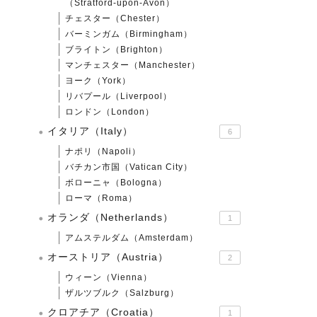
（Stratford-upon-Avon）
チェスター（Chester）
バーミンガム（Birmingham）
ブライトン（Brighton）
マンチェスター（Manchester）
ヨーク（York）
リバプール（Liverpool）
ロンドン（London）
イタリア（Italy）
6
ナポリ（Napoli）
バチカン市国（Vatican City）
ボローニャ（Bologna）
ローマ（Roma）
オランダ（Netherlands）
1
アムステルダム（Amsterdam）
オーストリア（Austria）
2
ウィーン（Vienna）
ザルツブルク（Salzburg）
クロアチア（Croatia）
1