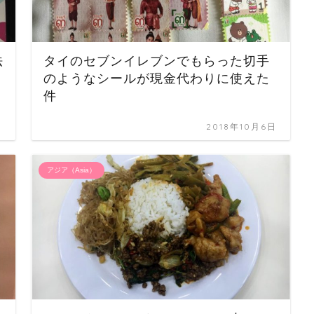
法
タイのセブンイレブンでもらった切手
のようなシールが現金代わりに使えた
件
日
2018年10月6日
アジア（Asia）