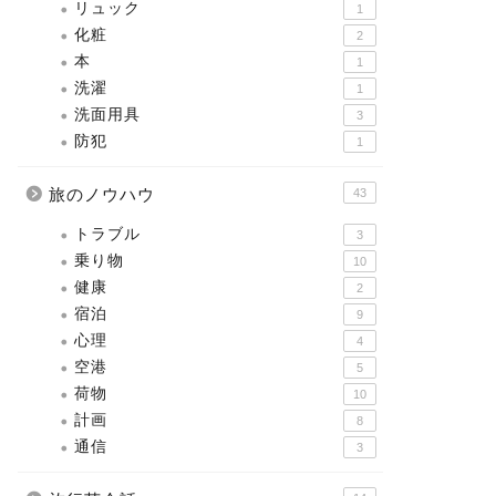
リュック
1
化粧
2
本
1
洗濯
1
洗面用具
3
防犯
1
旅のノウハウ
43
トラブル
3
乗り物
10
健康
2
宿泊
9
心理
4
空港
5
荷物
10
計画
8
通信
3