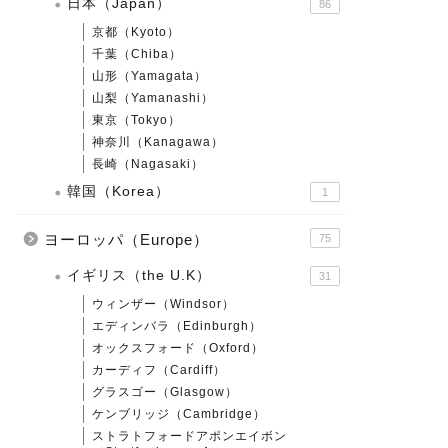
日本（Japan）
86
京都（Kyoto）
千葉（Chiba）
山形（Yamagata）
山梨（Yamanashi）
東京（Tokyo）
神奈川（Kanagawa）
長崎（Nagasaki）
韓国（Korea）
1
ヨーロッパ（Europe）
75
イギリス（the U.K）
31
ウィンザー（Windsor）
エディンバラ（Edinburgh）
オックスフォード（Oxford）
カーディフ（Cardiff）
グラスゴー（Glasgow）
ケンブリッジ（Cambridge）
ストラトフォードアポンエイボン