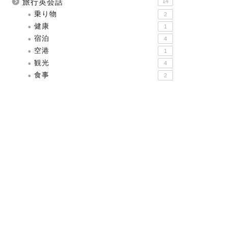
旅行英会話
14
乗り物
2
健康
1
宿泊
4
空港
1
観光
4
食事
2