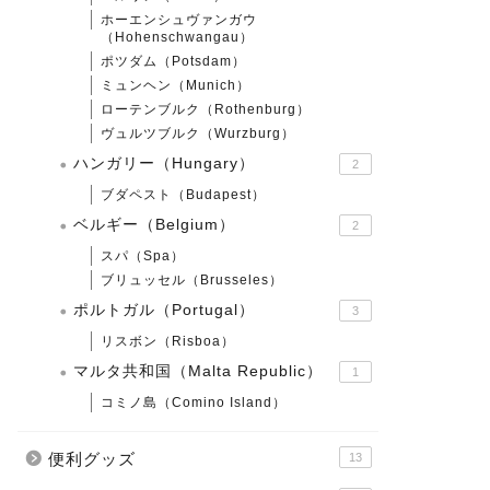
ホーエンシュヴァンガウ
（Hohenschwangau）
ポツダム（Potsdam）
ミュンヘン（Munich）
ローテンブルク（Rothenburg）
ヴュルツブルク（Wurzburg）
ハンガリー（Hungary）
2
ブダペスト（Budapest）
ベルギー（Belgium）
2
スパ（Spa）
ブリュッセル（Brusseles）
ポルトガル（Portugal）
3
リスボン（Risboa）
マルタ共和国（Malta Republic）
1
コミノ島（Comino Island）
便利グッズ
13