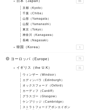
日本（Japan）
86
京都（Kyoto）
千葉（Chiba）
山形（Yamagata）
山梨（Yamanashi）
東京（Tokyo）
神奈川（Kanagawa）
長崎（Nagasaki）
韓国（Korea）
1
ヨーロッパ（Europe）
75
イギリス（the U.K）
31
ウィンザー（Windsor）
エディンバラ（Edinburgh）
オックスフォード（Oxford）
カーディフ（Cardiff）
グラスゴー（Glasgow）
ケンブリッジ（Cambridge）
ストラトフォードアポンエイボン