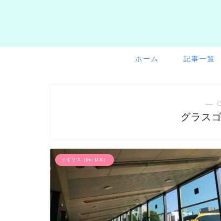
ホーム
記事一覧
― 
グラスゴ
イギリス（the U.K）