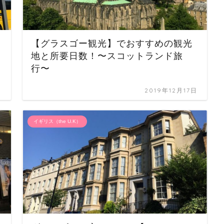
【グラスゴー観光】でおすすめの観光
地と所要日数！〜スコットランド旅
行〜
日
2019年12月17日
イギリス（the U.K）