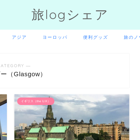
旅logシェア
アジア
ヨーロッパ
便利グッズ
旅のノ
CATEGORY ―
ー（Glasgow）
イギリス（the U.K）