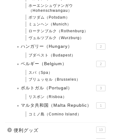
ホーエンシュヴァンガウ
（Hohenschwangau）
ポツダム（Potsdam）
ミュンヘン（Munich）
ローテンブルク（Rothenburg）
ヴュルツブルク（Wurzburg）
ハンガリー（Hungary）
2
ブダペスト（Budapest）
ベルギー（Belgium）
2
スパ（Spa）
ブリュッセル（Brusseles）
ポルトガル（Portugal）
3
リスボン（Risboa）
マルタ共和国（Malta Republic）
1
コミノ島（Comino Island）
便利グッズ
13