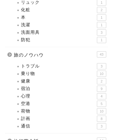
リュック
1
化粧
2
本
1
洗濯
1
洗面用具
3
防犯
1
旅のノウハウ
43
トラブル
3
乗り物
10
健康
2
宿泊
9
心理
4
空港
5
荷物
10
計画
8
通信
3