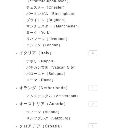
（Stratford-upon-Avon）
チェスター（Chester）
バーミンガム（Birmingham）
ブライトン（Brighton）
マンチェスター（Manchester）
ヨーク（York）
リバプール（Liverpool）
ロンドン（London）
イタリア（Italy）
6
ナポリ（Napoli）
バチカン市国（Vatican City）
ボローニャ（Bologna）
ローマ（Roma）
オランダ（Netherlands）
1
アムステルダム（Amsterdam）
オーストリア（Austria）
2
ウィーン（Vienna）
ザルツブルク（Salzburg）
クロアチア（Croatia）
1