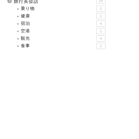
旅行英会話
14
乗り物
2
健康
1
宿泊
4
空港
1
観光
4
食事
2