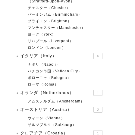
（Stratford-upon-Avon）
チェスター（Chester）
バーミンガム（Birmingham）
ブライトン（Brighton）
マンチェスター（Manchester）
ヨーク（York）
リバプール（Liverpool）
ロンドン（London）
イタリア（Italy）
6
ナポリ（Napoli）
バチカン市国（Vatican City）
ボローニャ（Bologna）
ローマ（Roma）
オランダ（Netherlands）
1
アムステルダム（Amsterdam）
オーストリア（Austria）
2
ウィーン（Vienna）
ザルツブルク（Salzburg）
クロアチア（Croatia）
1