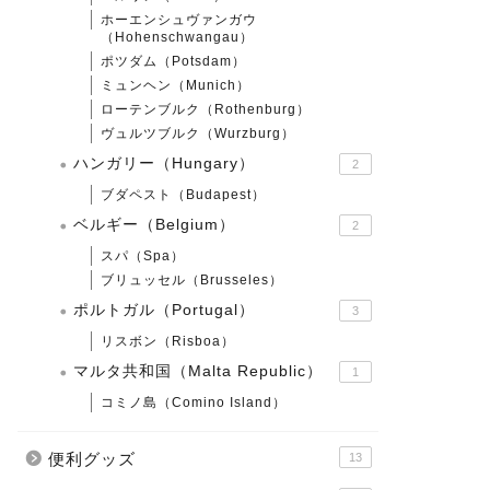
ホーエンシュヴァンガウ
（Hohenschwangau）
ポツダム（Potsdam）
ミュンヘン（Munich）
ローテンブルク（Rothenburg）
ヴュルツブルク（Wurzburg）
ハンガリー（Hungary）
2
ブダペスト（Budapest）
ベルギー（Belgium）
2
スパ（Spa）
ブリュッセル（Brusseles）
ポルトガル（Portugal）
3
リスボン（Risboa）
マルタ共和国（Malta Republic）
1
コミノ島（Comino Island）
便利グッズ
13