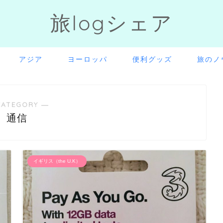
旅logシェア
アジア
ヨーロッパ
便利グッズ
旅のノ
CATEGORY ―
通信
イギリス（the U.K）