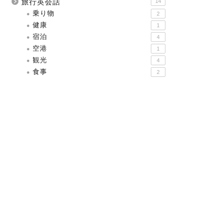
旅行英会話
14
乗り物
2
健康
1
宿泊
4
空港
1
観光
4
食事
2