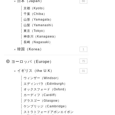
日本（Japan）
86
京都（Kyoto）
千葉（Chiba）
山形（Yamagata）
山梨（Yamanashi）
東京（Tokyo）
神奈川（Kanagawa）
長崎（Nagasaki）
韓国（Korea）
1
ヨーロッパ（Europe）
75
イギリス（the U.K）
31
ウィンザー（Windsor）
エディンバラ（Edinburgh）
オックスフォード（Oxford）
カーディフ（Cardiff）
グラスゴー（Glasgow）
ケンブリッジ（Cambridge）
ストラトフォードアポンエイボン