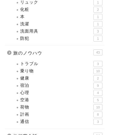
リュック
1
化粧
2
本
1
洗濯
1
洗面用具
3
防犯
1
旅のノウハウ
43
トラブル
3
乗り物
10
健康
2
宿泊
9
心理
4
空港
5
荷物
10
計画
8
通信
3