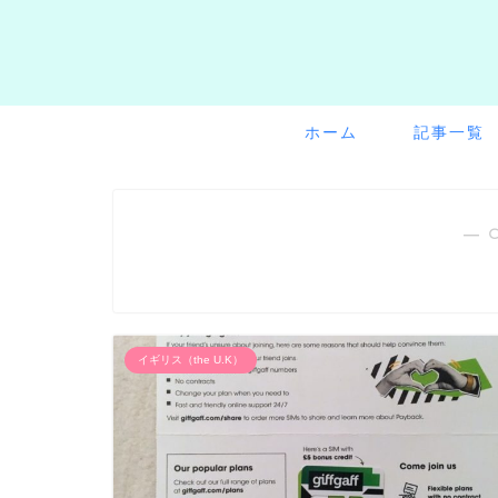
ホーム
記事一覧
― 
イギリス（the U.K）