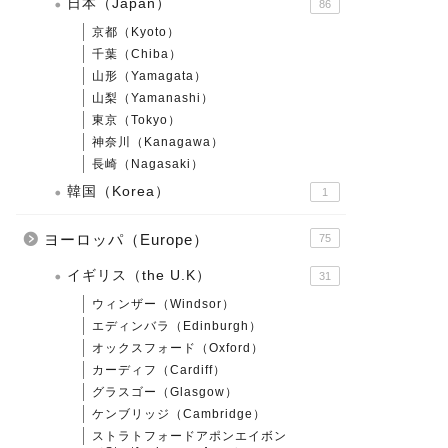
日本（Japan）
86
京都（Kyoto）
千葉（Chiba）
山形（Yamagata）
山梨（Yamanashi）
東京（Tokyo）
神奈川（Kanagawa）
長崎（Nagasaki）
韓国（Korea）
1
ヨーロッパ（Europe）
75
イギリス（the U.K）
31
ウィンザー（Windsor）
エディンバラ（Edinburgh）
オックスフォード（Oxford）
カーディフ（Cardiff）
グラスゴー（Glasgow）
ケンブリッジ（Cambridge）
ストラトフォードアポンエイボン