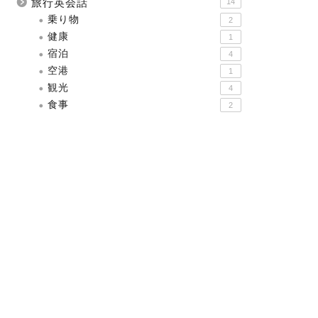
旅行英会話
14
乗り物
2
健康
1
宿泊
4
空港
1
観光
4
食事
2