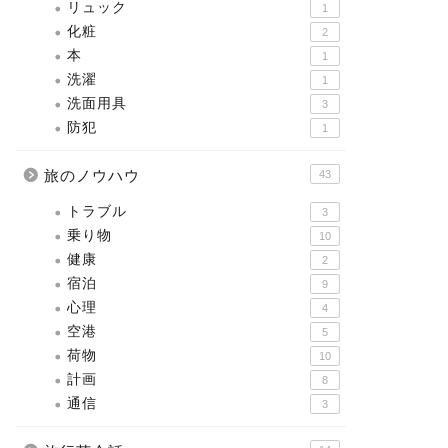
リュック
1
化粧
2
本
1
洗濯
1
洗面用具
3
防犯
1
旅のノウハウ
43
トラブル
3
乗り物
10
健康
2
宿泊
9
心理
4
空港
5
荷物
10
計画
8
通信
3