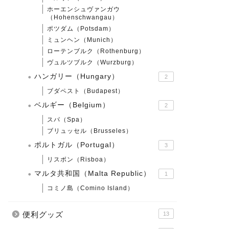
ホーエンシュヴァンガウ
（Hohenschwangau）
ポツダム（Potsdam）
ミュンヘン（Munich）
ローテンブルク（Rothenburg）
ヴュルツブルク（Wurzburg）
ハンガリー（Hungary）
2
ブダペスト（Budapest）
ベルギー（Belgium）
2
スパ（Spa）
ブリュッセル（Brusseles）
ポルトガル（Portugal）
3
リスボン（Risboa）
マルタ共和国（Malta Republic）
1
コミノ島（Comino Island）
便利グッズ
13