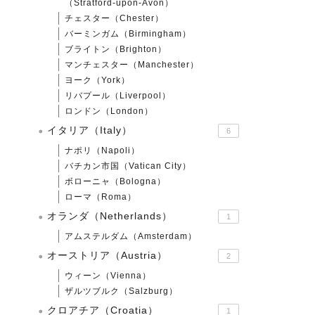
（Stratford-upon-Avon）
チェスター（Chester）
バーミンガム（Birmingham）
ブライトン（Brighton）
マンチェスター（Manchester）
ヨーク（York）
リバプール（Liverpool）
ロンドン（London）
イタリア（Italy）
6
ナポリ（Napoli）
バチカン市国（Vatican City）
ボローニャ（Bologna）
ローマ（Roma）
オランダ（Netherlands）
1
アムステルダム（Amsterdam）
オーストリア（Austria）
2
ウィーン（Vienna）
ザルツブルク（Salzburg）
クロアチア（Croatia）
1