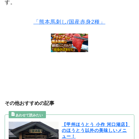
す。
「熊本馬刺し/国産赤身2種」
その他おすすめの記事
【甲州ほうとう 小作 河口湖店】
のほうとう以外の美味しいメニ
ュー！