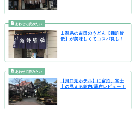
山梨県の吉田のうどん【麺許皆
伝】が美味しくてコスパ良し！
【河口湖ホテル】に宿泊。富士
山の見える館内/滞在レビュー！