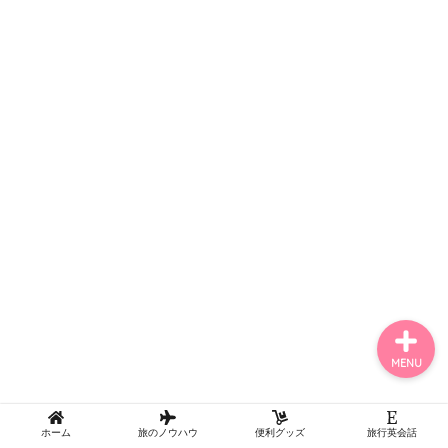
アジア（Asia）
ヨーロッパ（Europe）
記事一覧
MENU
ホーム
旅のノウハウ
便利グッズ
旅行英会話