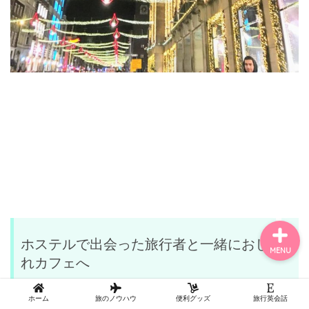
アジア（Asia）
ヨーロッパ（Europe）
記事一覧
ホステルで出会った旅行者と一緒におしゃ
MENU
れカフェへ
ホーム
旅のノウハウ
便利グッズ
旅行英会話