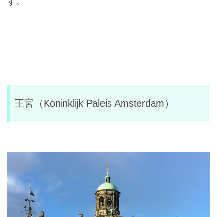
す。
王宮（Koninklijk Paleis Amsterdam）